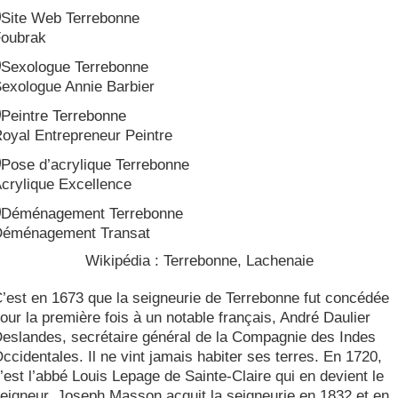
Site Web Terrebonne
oubrak
Sexologue Terrebonne
exologue Annie Barbier
Peintre Terrebonne
oyal Entrepreneur Peintre
Pose d’acrylique Terrebonne
crylique Excellence
Déménagement Terrebonne
éménagement Transat
Wikipédia : Terrebonne, Lachenaie
’est en 1673 que la seigneurie de Terrebonne fut concédée
our la première fois à un notable français, André Daulier
eslandes, secrétaire général de la Compagnie des Indes
ccidentales. Il ne vint jamais habiter ses terres. En 1720,
’est l’abbé Louis Lepage de Sainte-Claire qui en devient le
eigneur. Joseph Masson acquit la seigneurie en 1832 et en