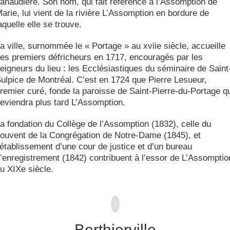
anaudière. Son nom, qui fait référence à l’Assomption de
arie, lui vient de la rivière L’Assomption en bordure de
aquelle elle se trouve.
a ville, surnommée le « Portage » au xviie siècle, accueille
es premiers défricheurs en 1717, encouragés par les
eigneurs du lieu : les Ecclésiastiques du séminaire de Saint
ulpice de Montréal. C’est en 1724 que Pierre Lesueur,
remier curé, fonde la paroisse de Saint-Pierre-du-Portage q
eviendra plus tard L’Assomption.
a fondation du Collège de l’Assomption (1832), celle du
ouvent de la Congrégation de Notre-Dame (1845), et
’établissement d’une cour de justice et d’un bureau
’enregistrement (1842) contribuent à l’essor de L’Assomptio
u XIXe siècle.
Berthierville