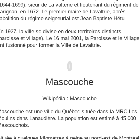
1644-1699), sieur de La valterie et lieutenant du régiment de
arignan, en 1672. Le premier maire de Lavaltrie, après
’abolition du régime seigneurial est Jean Baptiste Hétu
n 1927, la ville se divise en deux territoires distincts
paroisse et village). Le 16 mai 2001, la Paroisse et le Villag
nt fusionné pour former la Ville de Lavaltrie.
Mascouche
Wikipédia : Mascouche
ascouche est une ville du Québec située dans la MRC Les
oulins dans Lanaudière. La population est estimé à 45 000
ascouchois.
ituée à quelques kilomètres à peine au nord-est de Montréal