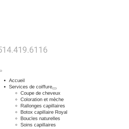
Passer
au
contenu
514.419.6116
Toggle
Navigation
Accueil
Services de coiffure
Coupe de cheveux
Coloration et mèche
Rallonges capillaires
Botox capillaire Royal
Boucles naturelles
Soins capillaires