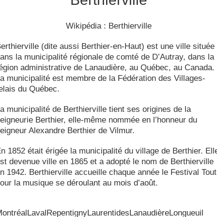
Wikipédia : Berthierville
erthierville (dite aussi Berthier-en-Haut) est une ville située
ans la municipalité régionale de comté de D’Autray, dans la
égion administrative de Lanaudière, au Québec, au Canada.
a municipalité est membre de la Fédération des Villages-
elais du Québec.
a municipalité de Berthierville tient ses origines de la
eigneurie Berthier, elle-même nommée en l’honneur du
eigneur Alexandre Berthier de Vilmur.
n 1852 était érigée la municipalité du village de Berthier. Ell
st devenue ville en 1865 et a adopté le nom de Berthierville
n 1942. Berthierville accueille chaque année le Festival Tout
our la musique se déroulant au mois d’août.
ontréal
Laval
Repentigny
Laurentides
Lanaudière
Longueuil